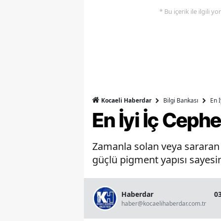
* Bu içerik ile ilgili 
Bilgi Bankası
En 
Kocaeli Haberdar
En İyi İç Ceph
Zamanla solan veya sararan b
güçlü pigment yapısı sayesin
Haberdar
0
haber@kocaelihaberdar.com.tr