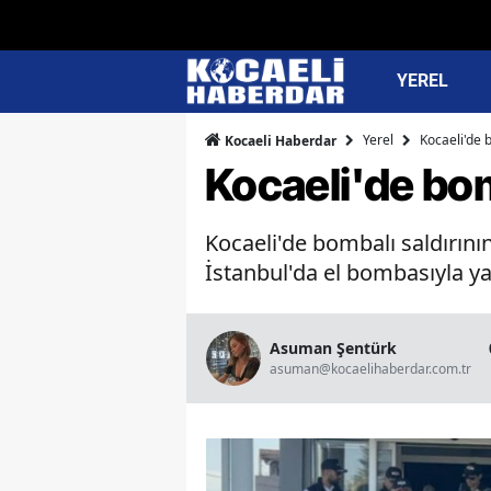
YEREL
Yerel
Kocaeli'de b
Kocaeli Haberdar
Kocaeli'de bom
Kocaeli'de bombalı saldırının
İstanbul'da el bombasıyla yak
Asuman Şentürk
asuman@kocaelihaberdar.com.tr