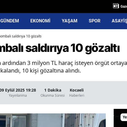
Gaze
GÜNDEM
EKONOMİ
YAŞAM
SPOR
ASAYİ
ombalı saldırıya 10 gözaltı
balı saldırıya 10 gözaltı
 ardından 3 milyon TL haraç isteyen örgüt ortaya 
alandı, 10 kişi gözaltına alındı.
09 Eylül 2025 19:28
1 Dakika
Kocaeli
Yayınlanma
Okunma Süresi
Haberleri
Ye