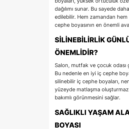
boyaları, yüksek örtücülük öze
dağılımı sunar. Bu sayede daha
edilebilir. Hem zamandan hem de
cephe boyasının en önemli avan
SILINEBILIRLIK GÜN
ÖNEMLIDIR?
Salon, mutfak ve çocuk odası gi
Bu nedenle en iyi iç cephe boyası
silinebilir iç cephe boyaları, n
yüzeyde matlaşma oluşturmaz. 
bakımlı görünmesini sağlar.
SAĞLIKLI YAŞAM ALA
BOYASI