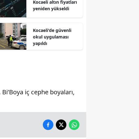
Kocaeli altın fiyatları
yeniden yükseldi
Malatya
Manisa
Kocaeli'de güvenli
Kahramanmaraş
okul uygulaması
yapıldı
Mardin
Muğla
Muş
Nevşehir
Bi’Boya iç cephe boyaları,
Niğde
Ordu
Rize
Sakarya