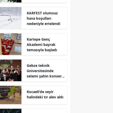
Mersin
KARFEST olumsuz
İstanbul
hava koşulları
nedeniyle ertelendi
İzmir
Kars
Kartepe Genç
Akademi bayrak
Kastamonu
temasıyla başladı
Kayseri
Gebze teknik
Kırklareli
üniversitesinde
selami şahin konseri
Kırşehir
coşkuyla karşılandı
Kocaeli
Kocaeli'de seyir
halindeki tır alev aldı
Konya
Kütahya