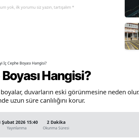
yorum yok, ilk yorumu siz yazın, tartışalım *
İyi İç Cephe Boyası Hangisi?
e Boyası Hangisi?
oyalar, duvarların eski görünmesine neden olur. 
de uzun süre canlılığını korur.
3 Şubat 2026 15:40
2 Dakika
Yayınlanma
Okunma Süresi