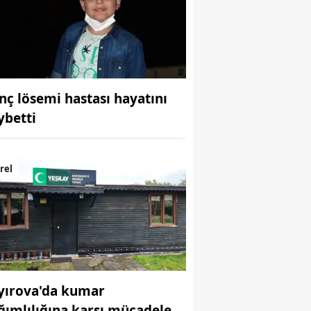
Bilecik
Bingöl
Bitlis
nç lösemi hastası hayatını
Bolu
ybetti
Burdur
Bursa
rel
Çanakkale
Çankırı
Çorum
Denizli
yırova'da kumar
Diyarbakır
ğımlılığına karşı mücadele