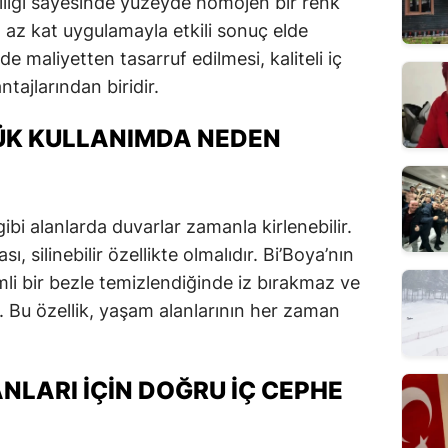
lliği sayesinde yüzeyde homojen bir renk
 az kat uygulamayla etkili sonuç elde
 maliyetten tasarruf edilmesi, kaliteli iç
tajlarından biridir.
LÜK KULLANIMDA NEDEN
bi alanlarda duvarlar zamanla kirlenebilir.
, silinebilir özellikte olmalıdır. Bi’Boya’nın
emli bir bezle temizlendiğinde iz bırakmaz ve
Bu özellik, yaşam alanlarının her zaman
NLARI İÇIN DOĞRU İÇ CEPHE