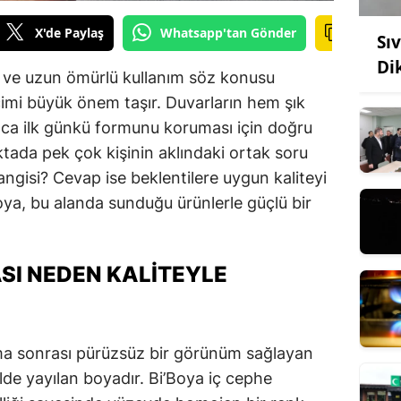
X'de Paylaş
Whatsapp'tan Gönder
Sı
Di
k ve uzun ömürlü kullanım söz konusu
imi büyük önem taşır. Duvarların hem şık
ca ilk günkü formunu koruması için doğru
ktada pek çok kişinin aklındaki ortak soru
angisi? Cevap ise beklentilere uygun kaliteyi
oya, bu alanda sunduğu ürünlerle güçlü bir
ASI NEDEN KALITEYLE
ama sonrası pürüzsüz bir görünüm sağlayan
lde yayılan boyadır. Bi’Boya iç cephe