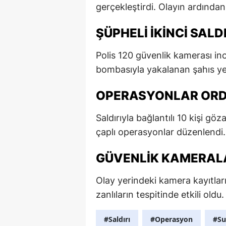
gerçekleştirdi. Olayın ardından
ŞÜPHELI IKINCI SAL
Polis 120 güvenlik kamerası ince
bombasıyla yakalanan şahıs ye
OPERASYONLAR ORD
Saldırıyla bağlantılı 10 kişi g
çaplı operasyonlar düzenlendi.
GÜVENLIK KAMERALA
Olay yerindeki kamera kayıtları 
zanlıların tespitinde etkili oldu.
#Saldırı
#Operasyon
#Su