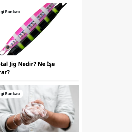
Samsun
lgi Bankası
Siirt
Sinop
Sivas
Tekirdağ
tal Jig Nedir? Ne İşe
Tokat
rar?
Trabzon
lgi Bankası
Tunceli
Şanlıurfa
Uşak
Van