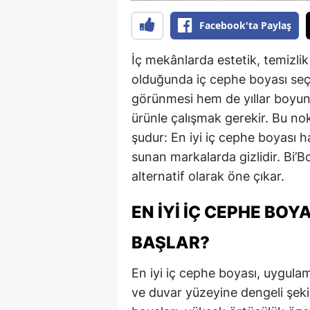
Facebook'ta Paylaş
İç mekânlarda estetik, temizli
olduğunda iç cephe boyası seç
görünmesi hem de yıllar boyun
ürünle çalışmak gerekir. Bu no
şudur: En iyi iç cephe boyası h
sunan markalarda gizlidir. Bi’B
alternatif olarak öne çıkar.
EN İYI İÇ CEPHE BOY
BAŞLAR?
En iyi iç cephe boyası, uygul
ve duvar yüzeyine dengeli şeki