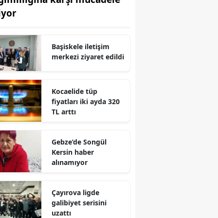
iyor
Edirne
Elazığ
Başiskele iletişim
Erzincan
merkezi ziyaret edildi
Erzurum
Kocaelide tüp
Eskişehir
fiyatları iki ayda 320
TL arttı
Gaziantep
Giresun
Gebze’de Songül
Gümüşhane
Kersin haber
alınamıyor
Hakkari
Hatay
Çayırova ligde
galibiyet serisini
Isparta
uzattı