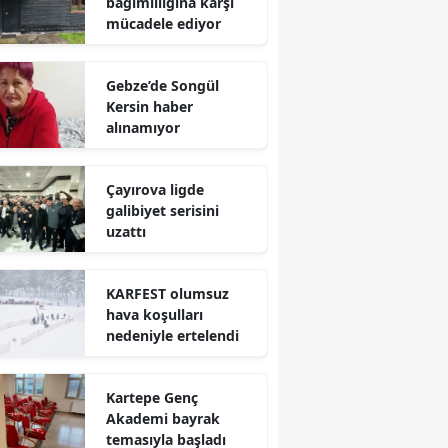
bağımlılığına karşı
mücadele ediyor
Yalova
Karabük
Gebze’de Songül
Kersin haber
Kilis
alınamıyor
Osmaniye
Çayırova ligde
Düzce
galibiyet serisini
uzattı
KARFEST olumsuz
hava koşulları
nedeniyle ertelendi
Kartepe Genç
Akademi bayrak
temasıyla başladı