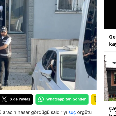
Ge
ka
Ye
X'de Paylaş
Whatsapp'tan Gönder
Ça
5 aracın hasar gördüğü saldırıyı
suç
örgütü
ba