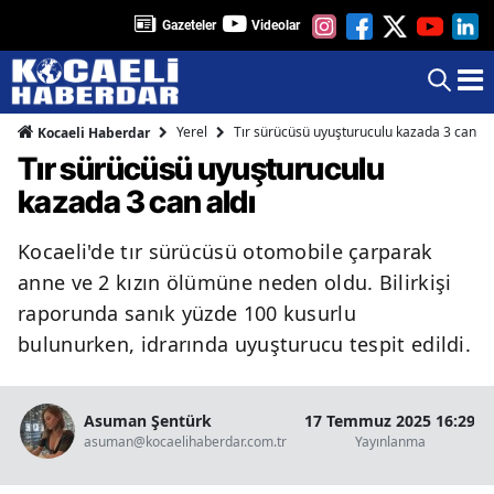
Gazeteler
Videolar
Yerel
Tır sürücüsü uyuşturuculu kazada 3 can al
Kocaeli Haberdar
Tır sürücüsü uyuşturuculu
kazada 3 can aldı
Kocaeli'de tır sürücüsü otomobile çarparak
anne ve 2 kızın ölümüne neden oldu. Bilirkişi
raporunda sanık yüzde 100 kusurlu
bulunurken, idrarında uyuşturucu tespit edildi.
Asuman Şentürk
17 Temmuz 2025 16:29
asuman@kocaelihaberdar.com.tr
Yayınlanma