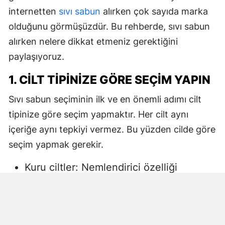
internetten
sıvı sabun
alırken çok sayıda marka
olduğunu görmüşüzdür. Bu rehberde, sıvı sabun
alırken nelere dikkat etmeniz gerektiğini
paylaşıyoruz.
1. CILT TIPINIZE GÖRE SEÇIM YAPIN
Sıvı sabun seçiminin ilk ve en önemli adımı cilt
tipinize göre seçim yapmaktır. Her cilt aynı
içeriğe aynı tepkiyi vermez. Bu yüzden cilde göre
seçim yapmak gerekir.
Kuru ciltler: Nemlendirici özelliği
yüksek, gliserin veya doğal yağlar
içeren sıvı sabunlar tercih edilmelidir.
Aksi halde ciltte kuruma, gerginlik ve
pullanma görülebilir.