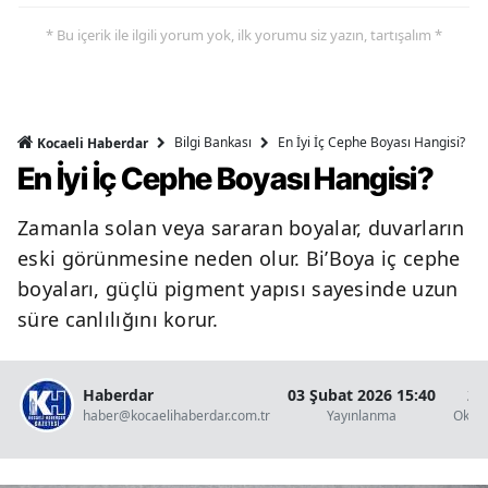
* Bu içerik ile ilgili yorum yok, ilk yorumu siz yazın, tartışalım *
Bilgi Bankası
En İyi İç Cephe Boyası Hangisi?
Kocaeli Haberdar
En İyi İç Cephe Boyası Hangisi?
Zamanla solan veya sararan boyalar, duvarların
eski görünmesine neden olur. Bi’Boya iç cephe
boyaları, güçlü pigment yapısı sayesinde uzun
süre canlılığını korur.
Haberdar
03 Şubat 2026 15:40
2 
haber@kocaelihaberdar.com.tr
Yayınlanma
Okun