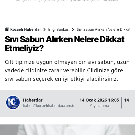
Bilgi Bankası
Sıvı Sabun Alırken Nelere Dikkat Et
Kocaeli Haberdar
Sıvı Sabun Alırken Nelere Dikkat
Etmeliyiz?
Cilt tipinize uygun olmayan bir sıvı sabun, uzun
vadede cildinize zarar verebilir. Cildinize göre
sıvı sabun seçerek en iyi etkiyi alabilirsiniz.
Haberdar
14 Ocak 2026 16:05
14 O
haber@kocaelihaberdar.com.tr
Yayınlanma
G