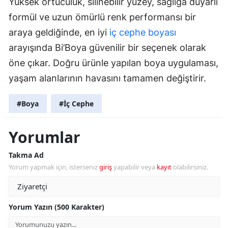
Yüksek örtücülük, silinebilir yüzey, sağlığa duyarlı
formül ve uzun ömürlü renk performansı bir
araya geldiğinde, en iyi
iç cephe boyası
arayışında Bi’Boya güvenilir bir seçenek olarak
öne çıkar. Doğru ürünle yapılan boya uygulaması,
yaşam alanlarının havasını tamamen değiştirir.
#Boya
#İç Cephe
Yorumlar
Takma Ad
Yorum yapmak için, isterseniz
giriş
yapabilir veya
kayıt
olabilirsiniz.
Yorum Yazın (500 Karakter)