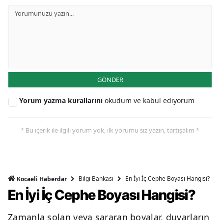
GÖNDER
Yorum yazma kurallarını
okudum ve kabul ediyorum
* Bu içerik ile ilgili yorum yok, ilk yorumu siz yazın, tartışalım *
Bilgi Bankası
En İyi İç Cephe Boyası Hangisi?
Kocaeli Haberdar
En İyi İç Cephe Boyası Hangisi?
Zamanla solan veya sararan boyalar, duvarların