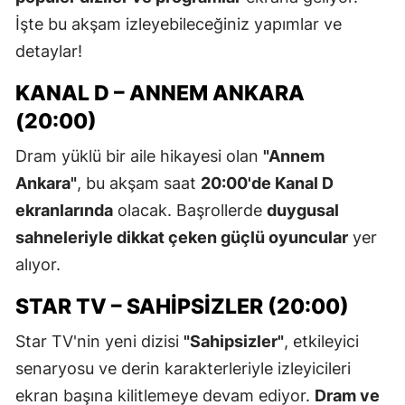
İşte bu akşam izleyebileceğiniz yapımlar ve
detaylar!
KANAL D – ANNEM ANKARA
(20:00)
Dram yüklü bir aile hikayesi olan
"Annem
Ankara"
, bu akşam saat
20:00'de Kanal D
ekranlarında
olacak. Başrollerde
duygusal
sahneleriyle dikkat çeken güçlü oyuncular
yer
alıyor.
STAR TV – SAHIPSIZLER (20:00)
Star TV'nin yeni dizisi
"Sahipsizler"
, etkileyici
senaryosu ve derin karakterleriyle izleyicileri
ekran başına kilitlemeye devam ediyor.
Dram ve