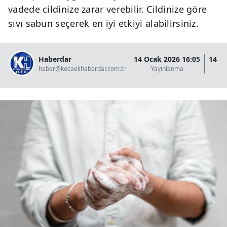
vadede cildinize zarar verebilir. Cildinize göre
sıvı sabun seçerek en iyi etkiyi alabilirsiniz.
Haberdar
14 Ocak 2026 16:05
14 O
haber@kocaelihaberdar.com.tr
Yayınlanma
G