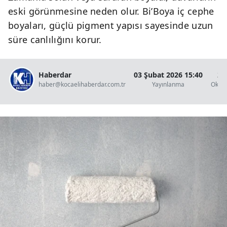
eski görünmesine neden olur. Bi’Boya iç cephe
boyaları, güçlü pigment yapısı sayesinde uzun
süre canlılığını korur.
Haberdar
03 Şubat 2026 15:40
2 
haber@kocaelihaberdar.com.tr
Yayınlanma
Okun