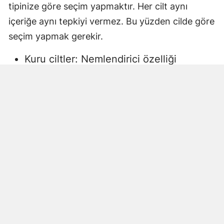
tipinize göre seçim yapmaktır. Her cilt aynı
içeriğe aynı tepkiyi vermez. Bu yüzden cilde göre
seçim yapmak gerekir.
Kuru ciltler: Nemlendirici özelliği
yüksek, gliserin veya doğal yağlar
içeren sıvı sabunlar tercih edilmelidir.
Aksi halde ciltte kuruma, gerginlik ve
pullanma görülebilir.
Yağlı ciltler: Fazla ağır yağlar içermeyen,
cildi kurutmadan arındıran ürünler daha
uygun olacaktır.
Hassas ciltler: Parfümsüz, alkol
içermeyen ve dermatolojik olarak test
edilmiş ürünler önerilir. Aksi halde ciltte
beklenmeyen etkiler görülebilir.