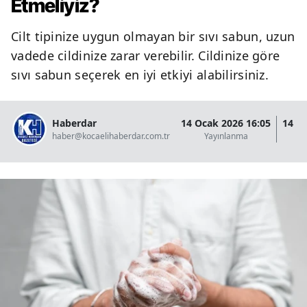
Etmeliyiz?
Cilt tipinize uygun olmayan bir sıvı sabun, uzun
vadede cildinize zarar verebilir. Cildinize göre
sıvı sabun seçerek en iyi etkiyi alabilirsiniz.
Haberdar
14 Ocak 2026 16:05
14 O
haber@kocaelihaberdar.com.tr
Yayınlanma
G