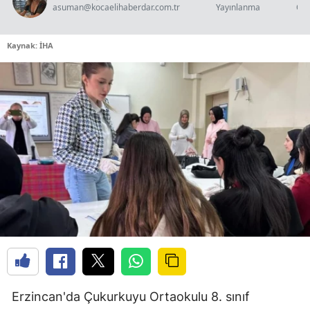
asuman@kocaelihaberdar.com.tr
Yayınlanma
Oku
Kaynak: İHA
Erzincan'da Çukurkuyu Ortaokulu 8. sınıf