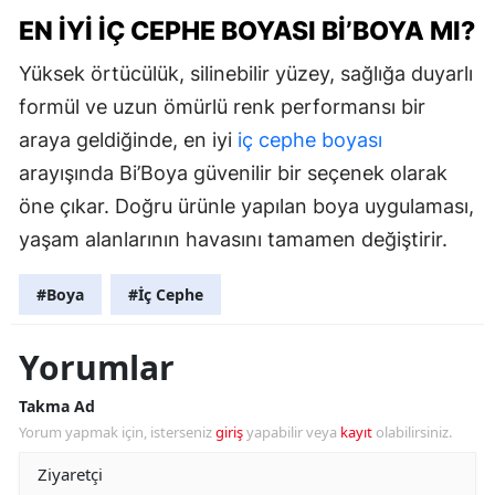
EN İYI İÇ CEPHE BOYASI BI’BOYA MI?
Yüksek örtücülük, silinebilir yüzey, sağlığa duyarlı
formül ve uzun ömürlü renk performansı bir
araya geldiğinde, en iyi
iç cephe boyası
arayışında Bi’Boya güvenilir bir seçenek olarak
öne çıkar. Doğru ürünle yapılan boya uygulaması,
yaşam alanlarının havasını tamamen değiştirir.
#Boya
#İç Cephe
Yorumlar
Takma Ad
Yorum yapmak için, isterseniz
giriş
yapabilir veya
kayıt
olabilirsiniz.