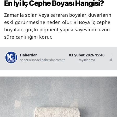
En İyi İç Cephe Boyası Hangisi?
Zamanla solan veya sararan boyalar, duvarların
eski görünmesine neden olur. Bi’Boya iç cephe
boyaları, güçlü pigment yapısı sayesinde uzun
süre canlılığını korur.
Haberdar
03 Şubat 2026 15:40
2 
haber@kocaelihaberdar.com.tr
Yayınlanma
Okun