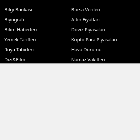
Bilgi Bankası
Borsa Verileri
Biyografi
Altın Fiyatları
Bilim Haberleri
Döviz Piyasaları
Yemek Tarifleri
Kripto Para Piyasaları
Rüya Tabirleri
Hava Durumu
Dizi&Film
Namaz Vakitleri
Teknoloji
Puan Durumu
Sağlık
Nöbetçi Eczaneler
Dünya
Günlük Gazeteler
Kadın
Sitemizdeki dış bağlantılar referans amaçlıdır, dış
bağlantıların içeriklerinden kuruluşumuz sorumlu değildir
©Copyright 2024 Kocaeli Haberdar Gazetesi Tüm Hakları
Saklıdır