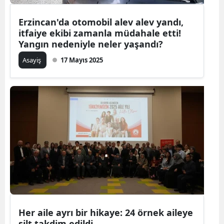
Erzincan'da otomobil alev alev yandı,
itfaiye ekibi zamanla müdahale etti!
Yangın nedeniyle neler yaşandı?
Asayiş
17 Mayıs 2025
Her aile ayrı bir hikaye: 24 örnek aileye
şilt takdim edildi