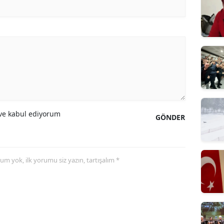
e kabul ediyorum
GÖNDER
yorum yok, ilk yorumu siz yazın, tartışalım *