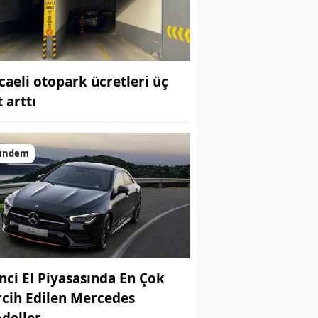
Bilecik
Bingöl
Bitlis
caeli otopark ücretleri üç
 arttı
Bolu
Burdur
ündem
Bursa
Çanakkale
Çankırı
Çorum
inci El Piyasasında En Çok
Denizli
rcih Edilen Mercedes
Diyarbakır