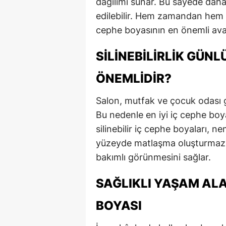
dağılımı sunar. Bu sayede daha
edilebilir. Hem zamandan hem de
cephe boyasının en önemli avan
SILINEBILIRLIK GÜN
ÖNEMLIDIR?
Salon, mutfak ve çocuk odası gi
Bu nedenle en iyi iç cephe boyası
silinebilir iç cephe boyaları, n
yüzeyde matlaşma oluşturmaz. 
bakımlı görünmesini sağlar.
SAĞLIKLI YAŞAM ALA
BOYASI