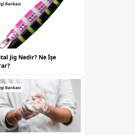
lgi Bankası
Samsun
Siirt
Sinop
Sivas
tal Jig Nedir? Ne İşe
Tekirdağ
rar?
Tokat
Trabzon
lgi Bankası
Tunceli
Şanlıurfa
Uşak
Van