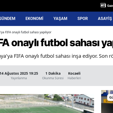
Gaze
GÜNDEM
EKONOMİ
YAŞAM
SPOR
ASAYİŞ
’ya FIFA onaylı futbol sahası yapılıyor
A onaylı futbol sahası ya
ya'ya FIFA onaylı futbol sahası inşa ediyor. Son
14 Ağustos 2025 19:25
1 Dakika
Kocaeli
Yayınlanma
Okunma Süresi
Haberleri
G