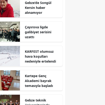
Gebze’de Songül
Mersin
Kersin haber
alınamıyor
İstanbul
İzmir
Çayırova ligde
galibiyet serisini
Kars
uzattı
Kastamonu
KARFEST olumsuz
Kayseri
hava koşulları
nedeniyle ertelendi
Kırklareli
Kırşehir
Kartepe Genç
Akademi bayrak
Kocaeli
temasıyla başladı
Konya
Gebze teknik
Kütahya