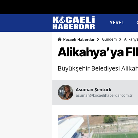
YEREL
Gündem
Alikahya
Kocaeli Haberdar
Alikahya’ya FIF
Büyükşehir Belediyesi Alikah
Asuman Şentürk
asuman@kocaelihaberdar.com.tr