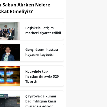
vı Sabun Alırken Nelere
Yozgat
kkat Etmeliyiz?
Zonguldak
Başiskele iletişim
Aksaray
merkezi ziyaret edildi
Bayburt
Karaman
Genç lösemi hastası
hayatını kaybetti
Kırıkkale
Batman
Kocaelide tüp
fiyatları iki ayda 320
Şırnak
TL arttı
Bartın
Çayırova'da kumar
Ardahan
bağımlılığına karşı
mücadele ediyor
Iğdır