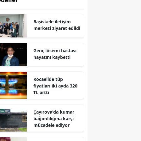
deller
Edirne
Elazığ
Başiskele iletişim
merkezi ziyaret edildi
Erzincan
Erzurum
Genç lösemi hastası
hayatını kaybetti
Eskişehir
Gaziantep
Kocaelide tüp
Giresun
fiyatları iki ayda 320
TL arttı
Gümüşhane
Hakkari
Çayırova'da kumar
bağımlılığına karşı
Hatay
mücadele ediyor
Isparta