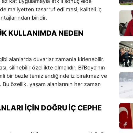
 az kat uygulamayla etkili sonuç elde
 maliyetten tasarruf edilmesi, kaliteli iç
tajlarından biridir.
LÜK KULLANIMDA NEDEN
bi alanlarda duvarlar zamanla kirlenebilir.
, silinebilir özellikte olmalıdır. Bi’Boya’nın
emli bir bezle temizlendiğinde iz bırakmaz ve
Bu özellik, yaşam alanlarının her zaman
NLARI İÇIN DOĞRU İÇ CEPHE