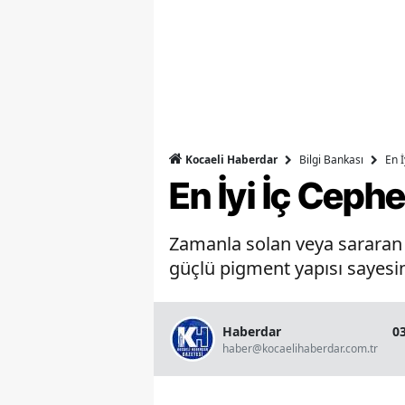
Bilgi Bankası
En 
Kocaeli Haberdar
En İyi İç Ceph
Zamanla solan veya sararan b
güçlü pigment yapısı sayesin
Haberdar
0
haber@kocaelihaberdar.com.tr