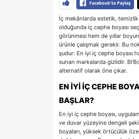
Facebook'ta Paylaş
İç mekânlarda estetik, temizli
olduğunda iç cephe boyası seç
görünmesi hem de yıllar boyun
ürünle çalışmak gerekir. Bu no
şudur: En iyi iç cephe boyası h
sunan markalarda gizlidir. Bi’B
alternatif olarak öne çıkar.
EN İYI İÇ CEPHE BOY
BAŞLAR?
En iyi iç cephe boyası, uygul
ve duvar yüzeyine dengeli şeki
boyaları, yüksek örtücülük öze