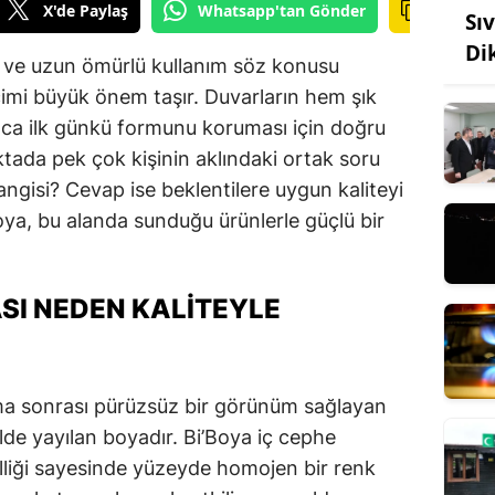
X'de Paylaş
Whatsapp'tan Gönder
Sı
Di
k ve uzun ömürlü kullanım söz konusu
imi büyük önem taşır. Duvarların hem şık
ca ilk günkü formunu koruması için doğru
ktada pek çok kişinin aklındaki ortak soru
angisi? Cevap ise beklentilere uygun kaliteyi
oya, bu alanda sunduğu ürünlerle güçlü bir
ASI NEDEN KALITEYLE
ama sonrası pürüzsüz bir görünüm sağlayan
lde yayılan boyadır. Bi’Boya iç cephe
lliği sayesinde yüzeyde homojen bir renk