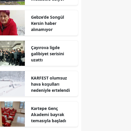
Yalova
Gebze’de Songül
Kersin haber
Karabük
alınamıyor
Kilis
Osmaniye
Çayırova ligde
galibiyet serisini
Düzce
uzattı
KARFEST olumsuz
hava koşulları
nedeniyle ertelendi
Kartepe Genç
Akademi bayrak
temasıyla başladı