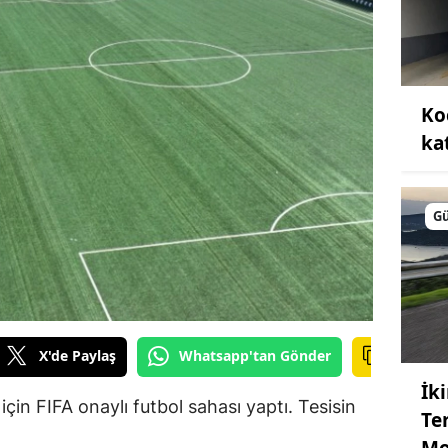
Ko
kat
G
X'de Paylaş
Whatsapp'tan Gönder
İk
için FIFA onaylı futbol sahası yaptı. Tesisin
Te