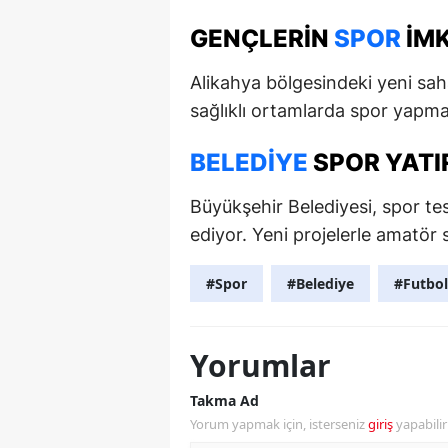
GENÇLERIN
SPOR
IMK
Alikahya bölgesindeki yeni sah
sağlıklı ortamlarda spor yapma
BELEDIYE
SPOR YATI
Büyükşehir Belediyesi, spor te
ediyor. Yeni projelerle amatör 
#Spor
#Belediye
#Futbol
Yorumlar
Takma Ad
Yorum yapmak için, isterseniz
giriş
yapabili