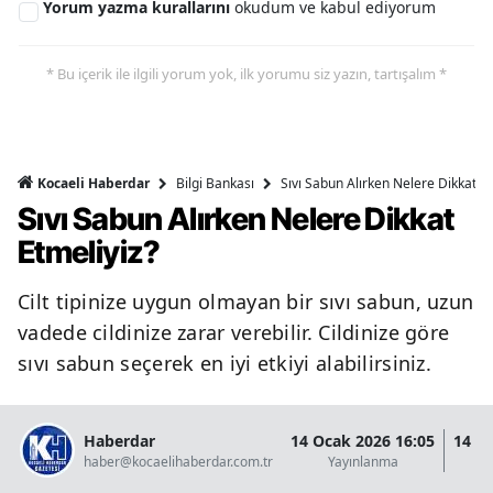
Yorum yazma kurallarını
okudum ve kabul ediyorum
* Bu içerik ile ilgili yorum yok, ilk yorumu siz yazın, tartışalım *
Bilgi Bankası
Sıvı Sabun Alırken Nelere Dikkat Et
Kocaeli Haberdar
Sıvı Sabun Alırken Nelere Dikkat
Etmeliyiz?
Cilt tipinize uygun olmayan bir sıvı sabun, uzun
vadede cildinize zarar verebilir. Cildinize göre
sıvı sabun seçerek en iyi etkiyi alabilirsiniz.
Haberdar
14 Ocak 2026 16:05
14 O
haber@kocaelihaberdar.com.tr
Yayınlanma
G