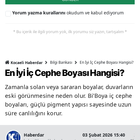
Yorum yazma kurallarını
okudum ve kabul ediyorum
* Bu içerik ile ilgili yorum yok, ilk yorumu siz yazın, tartışalım *
Bilgi Bankası
En İyi İç Cephe Boyası Hangisi?
Kocaeli Haberdar
En İyi İç Cephe Boyası Hangisi?
Zamanla solan veya sararan boyalar, duvarların
eski görünmesine neden olur. Bi’Boya iç cephe
boyaları, güçlü pigment yapısı sayesinde uzun
süre canlılığını korur.
Haberdar
03 Şubat 2026 15:40
2 