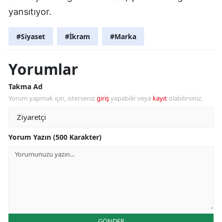
yansıtıyor.
#Siyaset
#İkram
#Marka
Yorumlar
Takma Ad
Yorum yapmak için, isterseniz
giriş
yapabilir veya
kayıt
olabilirsiniz.
Yorum Yazın (500 Karakter)
GÖNDER