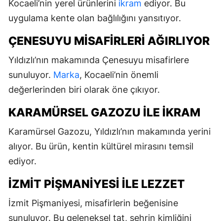
Kocaeli’nin yerel ürünlerini
ikram
ediyor. Bu
uygulama kente olan bağlılığını yansıtıyor.
ÇENESUYU MISAFIRLERI AĞIRLIYOR
Yıldızlı’nın makamında Çenesuyu misafirlere
sunuluyor.
Marka
, Kocaeli’nin önemli
değerlerinden biri olarak öne çıkıyor.
KARAMÜRSEL GAZOZU ILE IKRAM
Karamürsel Gazozu, Yıldızlı’nın makamında yerini
alıyor. Bu ürün, kentin kültürel mirasını temsil
ediyor.
İZMIT PIŞMANIYESI ILE LEZZET
İzmit Pişmaniyesi, misafirlerin beğenisine
sunuluyor. Bu geleneksel tat, şehrin kimliğini