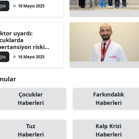
ğlık
18 Mayıs 2025
ktor uyardı:
cuklarda
pertansiyon riski
tıyor, korunmak için
ğlık
16 Mayıs 2025
ler yapmalıyız?
onular
Çocuklar
Farkındalık
Haberleri
Haberleri
Tuz
Kalp Krizi
Haberleri
Haberleri