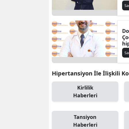
Sa
Do
Ço
hi
ar
Sa
ne
Hipertansiyon İle İlişkili K
Kirlilik
Haberleri
Tansiyon
Haberleri