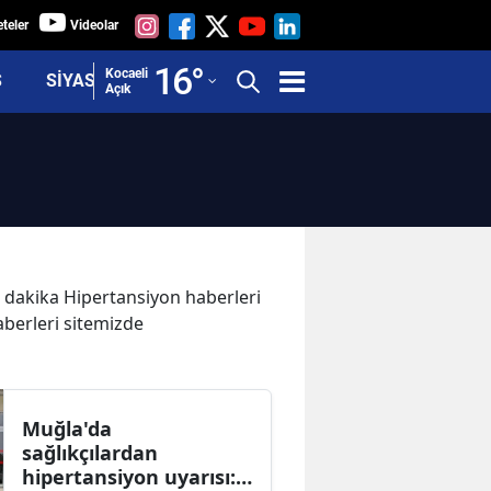
teler
Videolar
Adana
16
°
Kocaeli
Ş
SİYASET
Açık
Adıyaman
Afyonkarahisar
Ağrı
Amasya
Ankara
on dakika Hipertansiyon haberleri
aberleri sitemizde
Antalya
Artvin
Aydın
Muğla'da
sağlıkçılardan
Balıkesir
hipertansiyon uyarısı: