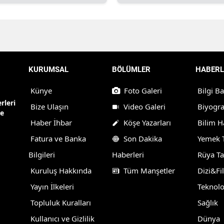
KURUMSAL
BÖLÜMLER
HABERL
Künye
Foto Galeri
Bilgi B
rleri
Bize Ulaşın
Video Galeri
Biyogra
ne
Haber İhbar
Köşe Yazarları
Bilim H
Fatura ve Banka
Son Dakika
Yemek T
Bilgileri
Haberleri
Rüya Ta
Kuruluş Hakkında
Tüm Manşetler
Dizi&Fi
Yayın İlkeleri
Teknolo
Topluluk Kuralları
Sağlık
Kullanıcı ve Gizlilik
Dünya