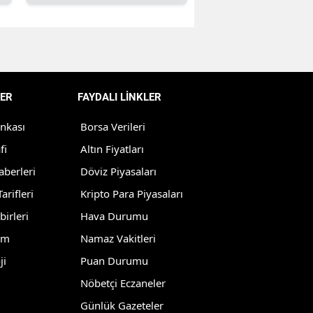
Edirne
Elazığ
Erzincan
ER
FAYDALI LİNKLER
Erzurum
ankası
Borsa Verileri
Eskişehir
fi
Altın Fiyatları
Gaziantep
aberleri
Döviz Piyasaları
Giresun
arifleri
Kripto Para Piyasaları
birleri
Hava Durumu
Gümüşhane
lm
Namaz Vakitleri
Hakkari
ji
Puan Durumu
Hatay
Nöbetçi Eczaneler
Isparta
Günlük Gazeteler