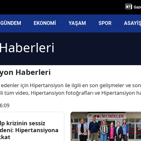
Gaze
GÜNDEM
EKONOMİ
YAŞAM
SPOR
ASAYİ
Haberleri
yon Haberleri
edenler için Hipertansiyon ile ilgili en son gelişmeler ve s
ili tüm video, Hipertansiyon fotoğrafları ve Hipertansiyon h
6:09
lp krizinin sessiz
deni: Hipertansiyona
kkat