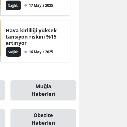
'Sağlığınızı
Sağlık
17 Mayıs 2025
Bilecik
ertelemeyin!'
Bingöl
Bitlis
Hava kirliliği yüksek
tansiyon riskini %15
Bolu
artırıyor
Sağlık
16 Mayıs 2025
Burdur
Bursa
Çanakkale
Muğla
Çankırı
Haberleri
Çorum
Denizli
Obezite
Haberleri
Diyarbakır