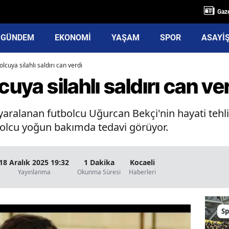
Gaze
GÜNDEM
EKONOMİ
YAŞAM
SPOR
ASAYİ
olcuya silahlı saldırı can verdi
cuya silahlı saldırı can ve
r yaralanan futbolcu Uğurcan Bekçi'nin hayati tehl
bolcu yoğun bakımda tedavi görüyor.
18 Aralık 2025 19:32
1 Dakika
Kocaeli
Yayınlanma
Okunma Süresi
Haberleri
Sp