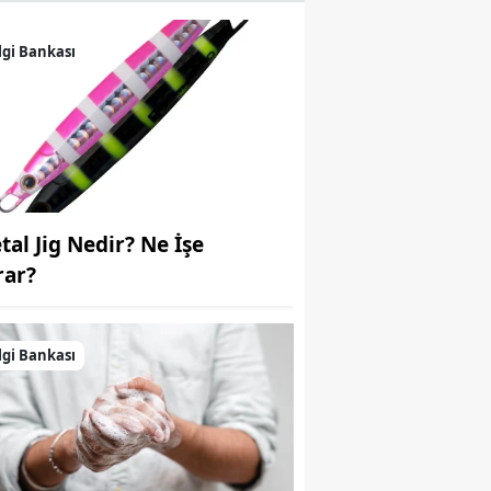
Samsun
lgi Bankası
Siirt
Sinop
Sivas
Tekirdağ
tal Jig Nedir? Ne İşe
Tokat
rar?
Trabzon
Tunceli
lgi Bankası
Şanlıurfa
Uşak
Van