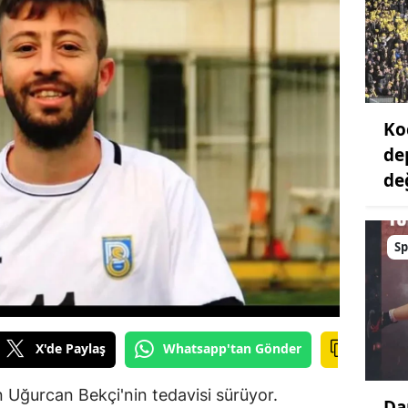
Ko
de
değ
Sp
X'de Paylaş
Whatsapp'tan Gönder
an Uğurcan Bekçi'nin tedavisi sürüyor.
Da