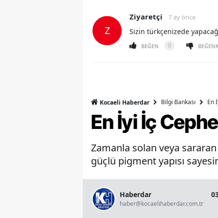
Ziyaretçi
7 ay önce
Z
Sizin türkçenizede yapaca
0
BEĞEN
BEĞEN
Bilgi Bankası
En 
Kocaeli Haberdar
En İyi İç Ceph
Zamanla solan veya sararan b
güçlü pigment yapısı sayesin
Haberdar
0
haber@kocaelihaberdar.com.tr