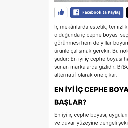
Facebook'ta Paylaş
İç mekânlarda estetik, temizli
olduğunda iç cephe boyası seç
görünmesi hem de yıllar boyun
ürünle çalışmak gerekir. Bu no
şudur: En iyi iç cephe boyası h
sunan markalarda gizlidir. Bi’B
alternatif olarak öne çıkar.
EN İYI İÇ CEPHE BOY
BAŞLAR?
En iyi iç cephe boyası, uygul
ve duvar yüzeyine dengeli şeki