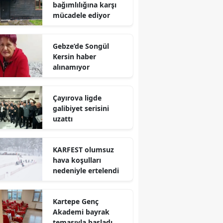
bağımlılığına karşı
mücadele ediyor
Yalova
Karabük
Gebze’de Songül
Kersin haber
Kilis
alınamıyor
Osmaniye
Çayırova ligde
Düzce
galibiyet serisini
uzattı
KARFEST olumsuz
hava koşulları
nedeniyle ertelendi
Kartepe Genç
Akademi bayrak
temasıyla başladı