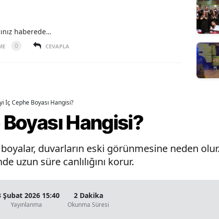
ğınız haberede…
0
ME
CEVAPLA
İyi İç Cephe Boyası Hangisi?
e Boyası Hangisi?
oyalar, duvarların eski görünmesine neden olur. 
de uzun süre canlılığını korur.
3 Şubat 2026 15:40
2 Dakika
Yayınlanma
Okunma Süresi