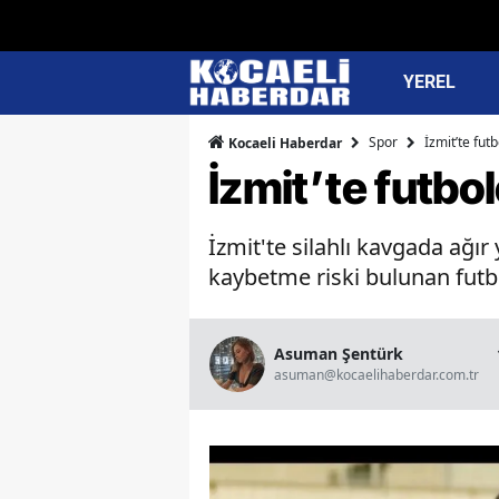
YEREL
Spor
İzmit’te futb
Kocaeli Haberdar
İzmit’te futbol
İzmit'te silahlı kavgada ağı
kaybetme riski bulunan fut
Asuman Şentürk
asuman@kocaelihaberdar.com.tr