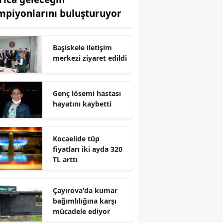
mpiyonlarını buluşturuyor
Edirne
Elazığ
Başiskele iletişim
Erzincan
merkezi ziyaret edildi
Erzurum
Genç lösemi hastası
Eskişehir
hayatını kaybetti
Gaziantep
Giresun
Kocaelide tüp
fiyatları iki ayda 320
Gümüşhane
TL arttı
Hakkari
Çayırova'da kumar
Hatay
bağımlılığına karşı
mücadele ediyor
Isparta