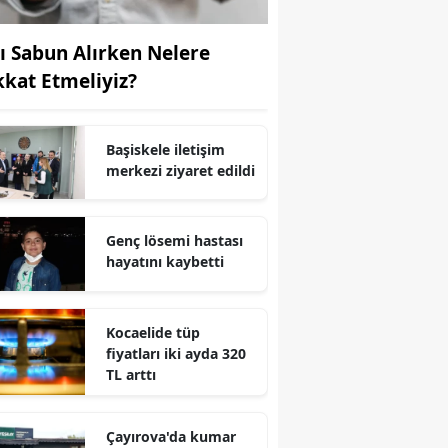
Yozgat
vı Sabun Alırken Nelere
Zonguldak
kkat Etmeliyiz?
Aksaray
Başiskele iletişim
Bayburt
merkezi ziyaret edildi
Karaman
Genç lösemi hastası
Kırıkkale
hayatını kaybetti
Batman
Şırnak
Kocaelide tüp
fiyatları iki ayda 320
Bartın
TL arttı
Ardahan
Çayırova'da kumar
Iğdır