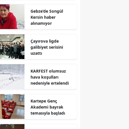
Mersin
Gebze’de Songül
Kersin haber
İstanbul
alınamıyor
İzmir
Çayırova ligde
Kars
galibiyet serisini
uzattı
Kastamonu
Kayseri
KARFEST olumsuz
hava koşulları
Kırklareli
nedeniyle ertelendi
Kırşehir
Kartepe Genç
Kocaeli
Akademi bayrak
temasıyla başladı
Konya
Kütahya