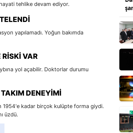
 hayati tehlike devam ediyor.
şa
RTELENDI
rasyon yapılamadı. Yoğun bakımda
RISKI VAR
bına yol açabilir. Doktorlar durumu
 TAKIM DENEYIMI
 1954'e kadar birçok kulüpte forma giydi.
ı üzdü.