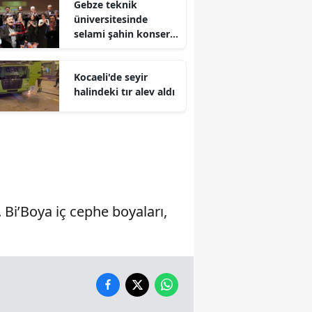
Gebze teknik
üniversitesinde
Malatya
selami şahin konseri
coşkuyla karşılandı
Manisa
Kocaeli'de seyir
Kahramanmaraş
halindeki tır alev aldı
Mardin
Muğla
Muş
Nevşehir
Bi’Boya iç cephe boyaları,
Niğde
Ordu
Rize
Sakarya