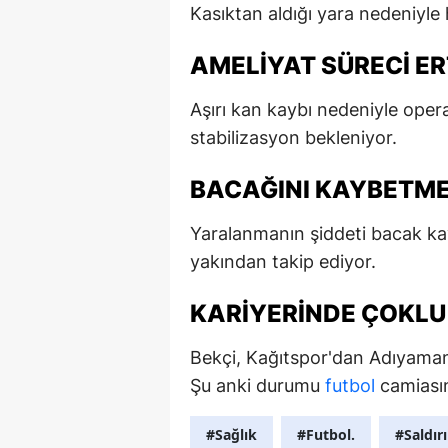
Kasıktan aldığı yara nedeniyle
AMELIYAT SÜRECI E
Aşırı kan kaybı nedeniyle ope
stabilizasyon bekleniyor.
BACAĞINI KAYBETME 
Yaralanmanın şiddeti bacak kay
yakından takip ediyor.
KARIYERINDE ÇOKLU
Bekçi, Kağıtspor'dan Adıyaman
Şu anki durumu
futbol
camiasın
#Sağlık
#Futbol.
#Saldırı