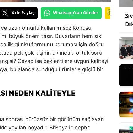
X'de Paylaş
Whatsapp'tan Gönder
Sı
Di
k ve uzun ömürlü kullanım söz konusu
imi büyük önem taşır. Duvarların hem şık
ca ilk günkü formunu koruması için doğru
ktada pek çok kişinin aklındaki ortak soru
angisi? Cevap ise beklentilere uygun kaliteyi
oya, bu alanda sunduğu ürünlerle güçlü bir
ASI NEDEN KALITEYLE
ama sonrası pürüzsüz bir görünüm sağlayan
lde yayılan boyadır. Bi’Boya iç cephe