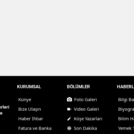
KURUMSAL
BÖLÜMLER
HABERL
Künye
Foto Galeri
Bilgi B
rleri
Bize Ulaşın
Video Galeri
Biyogra
ne
Haber İhbar
Köşe Yazarları
Bilim H
Fatura ve Banka
Son Dakika
Yemek T