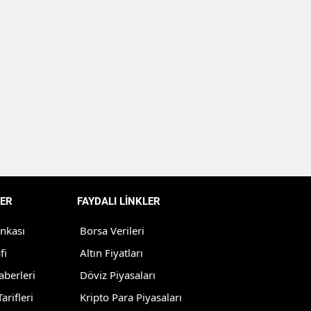
Malatya
Manisa
Kahramanmaraş
Mardin
Muğla
Muş
Nevşehir
ER
FAYDALI LİNKLER
Niğde
ankası
Borsa Verileri
Ordu
fi
Altın Fiyatları
aberleri
Döviz Piyasaları
Rize
arifleri
Kripto Para Piyasaları
Sakarya