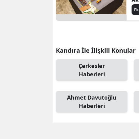
Bi
E
Te
Te
ya
Kandıra İle İlişkili Konular
Çerkesler
Haberleri
Ahmet Davutoğlu
Haberleri