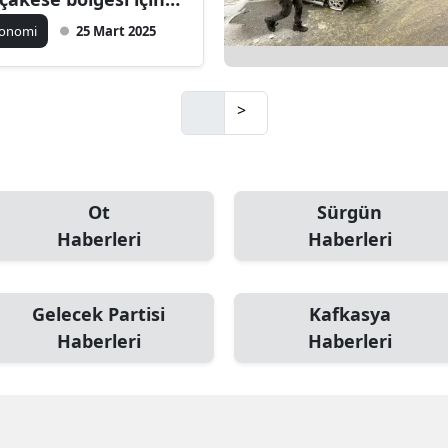
yokurutma
konomi
25 Mart 2025
knolojili Entegre
sisi görüşmeleri
pıldı
>
Ot
Sürgün
Haberleri
Haberleri
Gelecek Partisi
Kafkasya
Haberleri
Haberleri