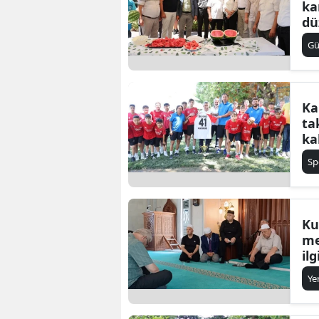
ka
dü
G
Ka
ta
ka
Sp
Ku
me
il
Ye