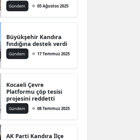
Gündem
05 Ağustos 2025
Bilecik
Bingöl
Bitlis
Büyükşehir Kandıra
fındığına destek verdi
Bolu
Gündem
17 Temmuz 2025
Burdur
Bursa
Çanakkale
Kocaeli Çevre
Platformu çöp tesisi
Çankırı
projesini reddetti
Gündem
08 Temmuz 2025
Çorum
Denizli
Diyarbakır
AK Parti Kandıra İlçe