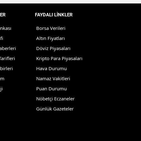
Yozgat
ER
FAYDALI LİNKLER
Zonguldak
ankası
Borsa Verileri
Aksaray
fi
Altın Fiyatları
aberleri
Döviz Piyasaları
Bayburt
arifleri
Kripto Para Piyasaları
Karaman
birleri
Hava Durumu
Kırıkkale
lm
Namaz Vakitleri
ji
Puan Durumu
Batman
Nöbetçi Eczaneler
Şırnak
Günlük Gazeteler
Bartın
Ardahan
Iğdır