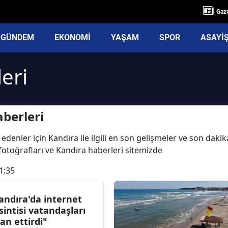
Gaze
GÜNDEM
EKONOMİ
YAŞAM
SPOR
ASAYİ
eri
berleri
edenler için Kandıra ile ilgili en son gelişmeler ve son daki
a fotoğrafları ve Kandıra haberleri sitemizde
1:35
andıra'da internet
sintisi vatandaşları
yan ettirdi"