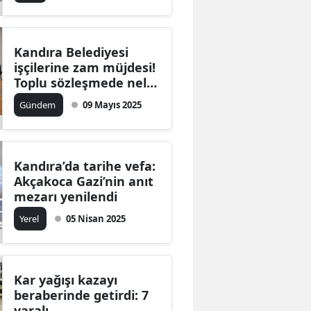
Malatya
Manisa
Kandıra Belediyesi
işçilerine zam müjdesi!
Kahramanmaraş
Toplu sözleşmede neler
var?
Gündem
09 Mayıs 2025
Mardin
Muğla
Muş
Kandıra’da tarihe vefa:
Akçakoca Gazi’nin anıt
Nevşehir
mezarı yenilendi
Yerel
05 Nisan 2025
Niğde
Ordu
Rize
Kar yağışı kazayı
beraberinde getirdi: 7
Sakarya
yaralı