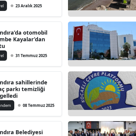
rel
23 Aralık 2025
ndıra’da otomobil
mbe Kayalar’dan
tu
rel
31 Temmuz 2025
ndıra sahillerinde
aç parkı temizliği
gelledi
ündem
08 Temmuz 2025
ndıra Belediyesi