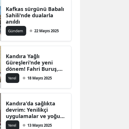
Mersin
Kafkas sürgünü Babalı
Sahili'nde dualarla
İstanbul
anıldı
Gündem
22 Mayıs 2025
İzmir
Kars
Kastamonu
Kandıra Yağlı
Güreşleri'nde yeni
Kayseri
dönem! Fahri Buruş,
ağa olarak güreş
Yerel
18 Mayıs 2025
Kırklareli
severlerle buluşacak
Kırşehir
Kocaeli
Kandıra'da sağlıkta
devrim: Yenilikçi
Konya
uygulamalar ve yoğun
ilgiyle övgü topladı
Yerel
13 Mayıs 2025
Kütahya