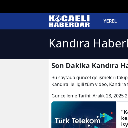
YEREL
Kandıra Haberl
Son Dakika Kandıra Ha
Bu sayfada güncel gelişmeleri takip 
Kandıra ile ilgili tüm video, Kandır
Güncelleme Tarihi:
Aralık 23, 2025 2
"K
ke
is