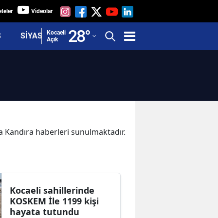
teler
Videolar
Adana
28
°
Kocaeli
Ş
SİYASET
Açık
Adıyaman
Afyonkarahisar
Ağrı
Amasya
Ankara
ka Kandıra haberleri sunulmaktadır.
Antalya
Artvin
Aydın
Kocaeli sahillerinde
KOSKEM İle 1199 kişi
Balıkesir
hayata tutundu