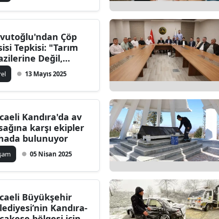
vutoğlu'ndan Çöp
sisi Tepkisi: "Tarım
azilerine Değil,
pishanelere Yapılsın!
rel
13 Mayıs 2025
caeli Kandıra'da av
sağına karşı ekipler
hada bulunuyor
aşam
05 Nisan 2025
caeli Büyükşehir
lediyesi’nin Kandıra-
çakese bölgesi için