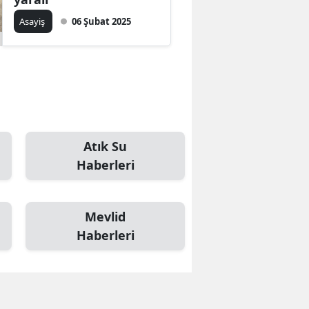
Asayiş
06 Şubat 2025
Samsun
Siirt
Sinop
Sivas
Tekirdağ
Atık Su
Haberleri
Tokat
Trabzon
Mevlid
Tunceli
Haberleri
Şanlıurfa
Uşak
Van