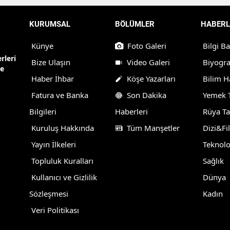
KURUMSAL
BÖLÜMLER
HABERL
Künye
Foto Galeri
Bilgi B
rleri
Bize Ulaşın
Video Galeri
Biyogra
ne
Haber İhbar
Köşe Yazarları
Bilim H
Fatura ve Banka
Son Dakika
Yemek T
Bilgileri
Haberleri
Rüya Ta
Kuruluş Hakkında
Tüm Manşetler
Dizi&Fi
Yayın İlkeleri
Teknolo
Topluluk Kuralları
Sağlık
Kullanıcı ve Gizlilik
Dünya
Sözleşmesi
Kadın
Veri Politikası