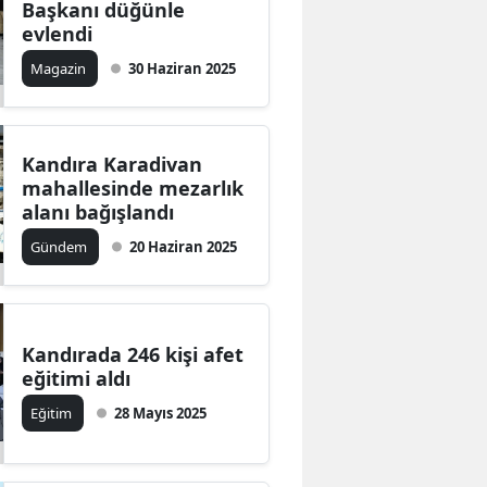
Başkanı düğünle
Edirne
evlendi
Magazin
30 Haziran 2025
Elazığ
Erzincan
Erzurum
Kandıra Karadivan
mahallesinde mezarlık
Eskişehir
alanı bağışlandı
Gündem
20 Haziran 2025
Gaziantep
Giresun
Gümüşhane
Kandırada 246 kişi afet
eğitimi aldı
Hakkari
Eğitim
28 Mayıs 2025
Hatay
Isparta