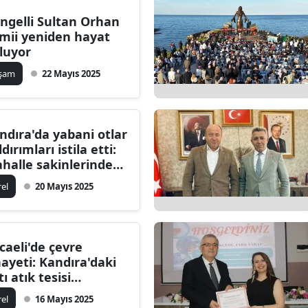
ngelli Sultan Orhan
mii yeniden hayat
luyor
aşam
22 Mayıs 2025
ndıra'da yabani otlar
dırımları istila etti:
halle sakinlerinden
kililere çığlık
rel
20 Mayıs 2025
caeli'de çevre
nayeti: Kandıra'daki
ı atık tesisi
pkilere neden oluyor
rel
16 Mayıs 2025