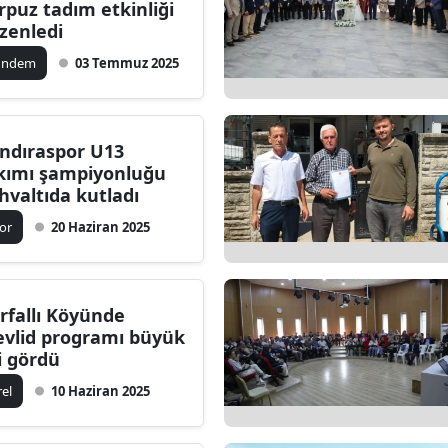
rpuz tadım etkinliği
zenledi
ündem
03 Temmuz 2025
ndıraspor U13
kımı şampiyonluğu
hvaltıda kutladı
or
20 Haziran 2025
rfallı Köyünde
vlid programı büyük
gi gördü
rel
10 Haziran 2025