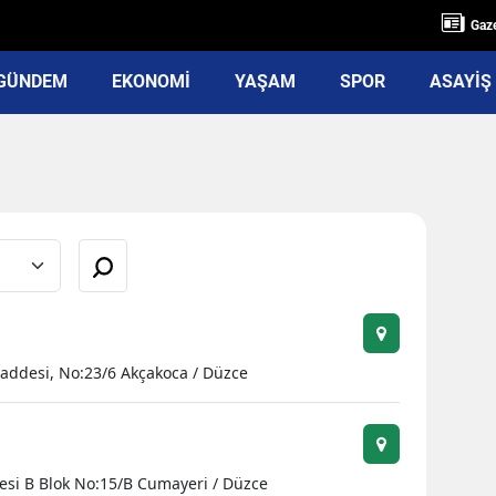
Gaze
GÜNDEM
EKONOMİ
YAŞAM
SPOR
ASAYİŞ
addesi, No:23/6 Akçakoca / Düzce
desi B Blok No:15/B Cumayeri / Düzce