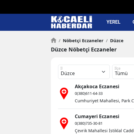
YEREL
/
Nöbetçi Eczaneler
/
Düzce
Düzce Nöbetçi Eczaneler
İl
İlçe
Akçakoca Eczanesi
0(380)611-64-33
Cumhuriyet Mahallesi, Park C
Cumayeri Eczanesi
0(380)735-30-81
Çevrik Mahallesi İstiklal Cad