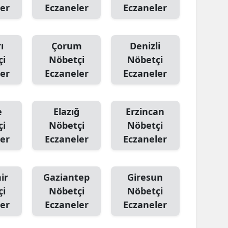
er
Eczaneler
Eczaneler
ı
Çorum
Denizli
çi
Nöbetçi
Nöbetçi
er
Eczaneler
Eczaneler
e
Elazığ
Erzincan
çi
Nöbetçi
Nöbetçi
er
Eczaneler
Eczaneler
ir
Gaziantep
Giresun
çi
Nöbetçi
Nöbetçi
er
Eczaneler
Eczaneler