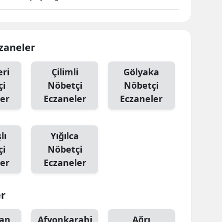
czaneler
ri
Çilimli
Gölyaka
çi
Nöbetçi
Nöbetçi
er
Eczaneler
Eczaneler
lı
Yığılca
çi
Nöbetçi
er
Eczaneler
er
an
Afyonkarahi
Ağrı