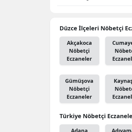
Düzce İlçeleri Nöbetçi E
Akçakoca
Cumaye
Nöbetçi
Nöbet
Eczaneler
Eczanel
Gümüşova
Kaynaş
Nöbetçi
Nöbet
Eczaneler
Eczanel
Türkiye Nöbetçi Eczanel
Adana
Adıyam