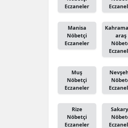
Eczaneler
Eczanel
Manisa
Kahram
Nöbetçi
araş
Eczaneler
Nöbet
Eczanel
Muş
Nevşeh
Nöbetçi
Nöbet
Eczaneler
Eczanel
Rize
Sakar
Nöbetçi
Nöbet
Eczaneler
Eczanel