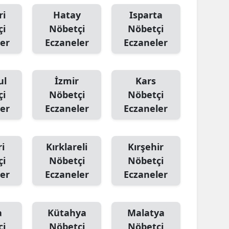
ri
Hatay
Isparta
çi
Nöbetçi
Nöbetçi
er
Eczaneler
Eczaneler
ul
İzmir
Kars
çi
Nöbetçi
Nöbetçi
er
Eczaneler
Eczaneler
i
Kırklareli
Kırşehir
çi
Nöbetçi
Nöbetçi
er
Eczaneler
Eczaneler
a
Kütahya
Malatya
çi
Nöbetçi
Nöbetçi