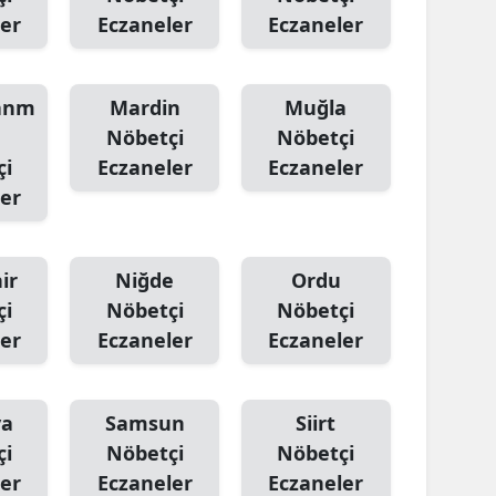
er
Eczaneler
Eczaneler
anm
Mardin
Muğla
Nöbetçi
Nöbetçi
çi
Eczaneler
Eczaneler
er
ir
Niğde
Ordu
çi
Nöbetçi
Nöbetçi
er
Eczaneler
Eczaneler
ya
Samsun
Siirt
çi
Nöbetçi
Nöbetçi
er
Eczaneler
Eczaneler