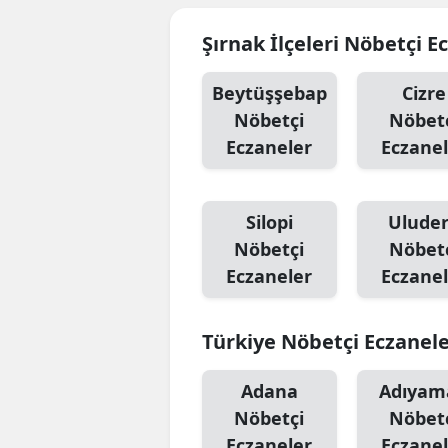
Şırnak İlçeleri Nöbetçi E
Beytüşşebap
Cizre
Nöbetçi
Nöbet
Eczaneler
Eczanel
Silopi
Ulude
Nöbetçi
Nöbet
Eczaneler
Eczanel
Türkiye Nöbetçi Eczanel
Adana
Adıyam
Nöbetçi
Nöbet
Eczaneler
Eczanel