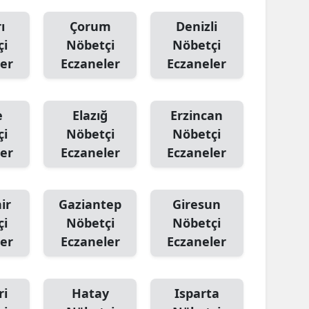
ı
Çorum
Denizli
çi
Nöbetçi
Nöbetçi
er
Eczaneler
Eczaneler
e
Elazığ
Erzincan
çi
Nöbetçi
Nöbetçi
er
Eczaneler
Eczaneler
ir
Gaziantep
Giresun
çi
Nöbetçi
Nöbetçi
er
Eczaneler
Eczaneler
ri
Hatay
Isparta