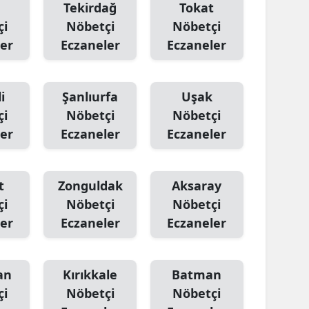
Tekirdağ
Tokat
çi
Nöbetçi
Nöbetçi
er
Eczaneler
Eczaneler
i
Şanlıurfa
Uşak
çi
Nöbetçi
Nöbetçi
er
Eczaneler
Eczaneler
t
Zonguldak
Aksaray
çi
Nöbetçi
Nöbetçi
er
Eczaneler
Eczaneler
an
Kırıkkale
Batman
çi
Nöbetçi
Nöbetçi