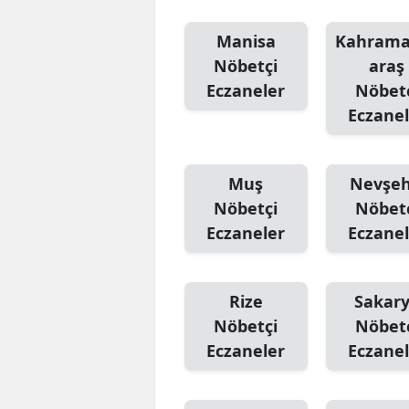
Manisa
Kahram
Nöbetçi
araş
Eczaneler
Nöbet
Eczanel
Muş
Nevşeh
Nöbetçi
Nöbet
Eczaneler
Eczanel
Rize
Sakar
Nöbetçi
Nöbet
Eczaneler
Eczanel