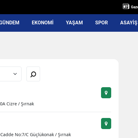
Gaze
GÜNDEM
EKONOMİ
YAŞAM
SPOR
ASAYİŞ
0A Cizre / Şırnak
oç Cadde No:7/C Güçlükonak / Şırnak