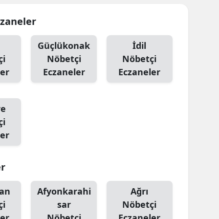
czaneler
Güçlükonak
İdil
çi
Nöbetçi
Nöbetçi
er
Eczaneler
Eczaneler
re
çi
er
er
an
Afyonkarahi
Ağrı
çi
sar
Nöbetçi
er
Nöbetçi
Eczaneler