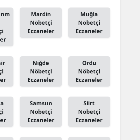
anm
Mardin
Muğla
Nöbetçi
Nöbetçi
çi
Eczaneler
Eczaneler
er
ir
Niğde
Ordu
çi
Nöbetçi
Nöbetçi
er
Eczaneler
Eczaneler
ya
Samsun
Siirt
çi
Nöbetçi
Nöbetçi
er
Eczaneler
Eczaneler