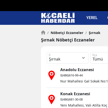
YEREL
/
Nöbetçi Eczaneler
/
Şırnak
Şırnak Nöbetçi Eczaneler
İl
İlçe
Anadolu Eczanesi
0(486)616-99-44
Nur Mahallesi Gal Sokak No:1
Konak Eczanesi
0(486)681-30-08
Yeni Mahallesi, Vali Atilla K