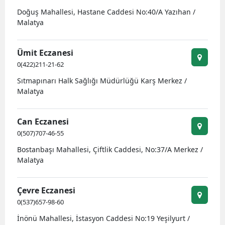
Doğuş Mahallesi, Hastane Caddesi No:40/A Yazıhan /
Malatya
Ümit Eczanesi
0(422)211-21-62
Sıtmapınarı Halk Sağlığı Müdürlüğü Karş Merkez /
Malatya
Can Eczanesi
0(507)707-46-55
Bostanbaşı Mahallesi, Çiftlik Caddesi, No:37/A Merkez /
Malatya
Çevre Eczanesi
0(537)657-98-60
İnönü Mahallesi, İstasyon Caddesi No:19 Yeşilyurt /