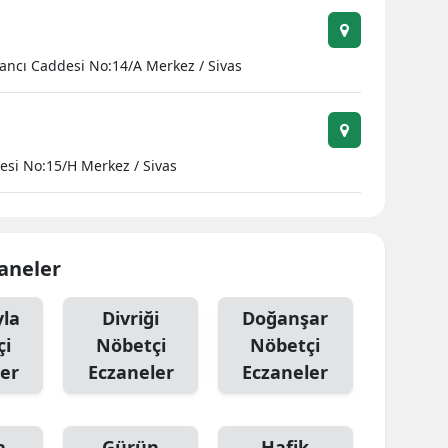
Yancı Caddesi No:14/A Merkez / Sivas
desi No:15/H Merkez / Sivas
zaneler
yla
Divriği
Doğanşar
çi
Nöbetçi
Nöbetçi
er
Eczaneler
Eczaneler
a
Gürün
Hafik