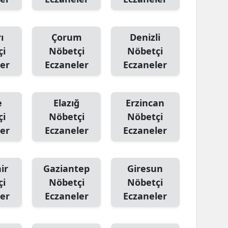
ı
Çorum
Denizli
çi
Nöbetçi
Nöbetçi
er
Eczaneler
Eczaneler
e
Elazığ
Erzincan
çi
Nöbetçi
Nöbetçi
er
Eczaneler
Eczaneler
ir
Gaziantep
Giresun
çi
Nöbetçi
Nöbetçi
er
Eczaneler
Eczaneler