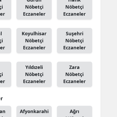
çi
Nöbetçi
Nöbetçi
er
Eczaneler
Eczaneler
l
Koyulhisar
Suşehri
çi
Nöbetçi
Nöbetçi
er
Eczaneler
Eczaneler
Yıldızeli
Zara
çi
Nöbetçi
Nöbetçi
er
Eczaneler
Eczaneler
er
an
Afyonkarahi
Ağrı