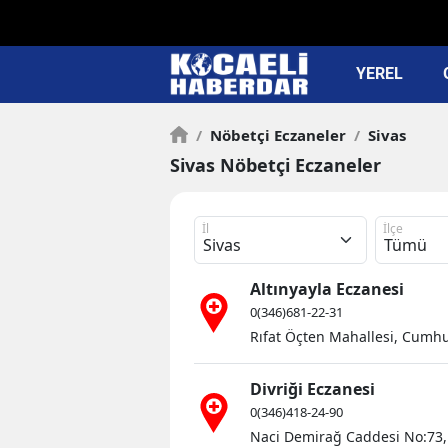
YEREL
/
Nöbetçi Eczaneler
/
Sivas
Sivas Nöbetçi Eczaneler
İl
İlçe
Altınyayla Eczanesi
0(346)681-22-31
Rıfat Öçten Mahallesi, Cumhur
Divriği Eczanesi
0(346)418-24-90
Naci Demirağ Caddesi No:73, D