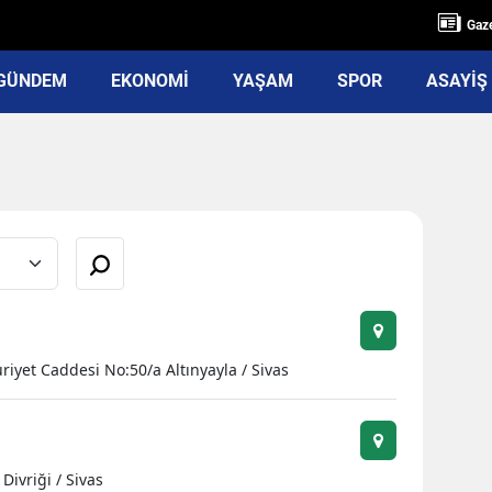
Gaze
GÜNDEM
EKONOMİ
YAŞAM
SPOR
ASAYİŞ
iyet Caddesi No:50/a Altınyayla / Sivas
ivriği / Sivas