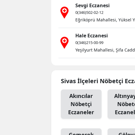
Sevgi Eczanesi
0(346)502-02-12
Eğriköprü Mahallesi, Yüksel 
Hale Eczanesi
0(346)215-00-99
Yeşilyurt Mahallesi, Şifa Cad
Sivas İlçeleri Nöbetçi Ec
Akıncılar
Altınya
Nöbetçi
Nöbet
Eczaneler
Eczanel
Gemerek
Gölov