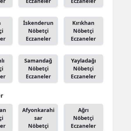
er
Eczaneler
Eczaneler
a
İskenderun
Kırıkhan
çi
Nöbetçi
Nöbetçi
er
Eczaneler
Eczaneler
lı
Samandağ
Yayladağı
çi
Nöbetçi
Nöbetçi
er
Eczaneler
Eczaneler
er
an
Afyonkarahi
Ağrı
çi
sar
Nöbetçi
er
Nöbetçi
Eczaneler