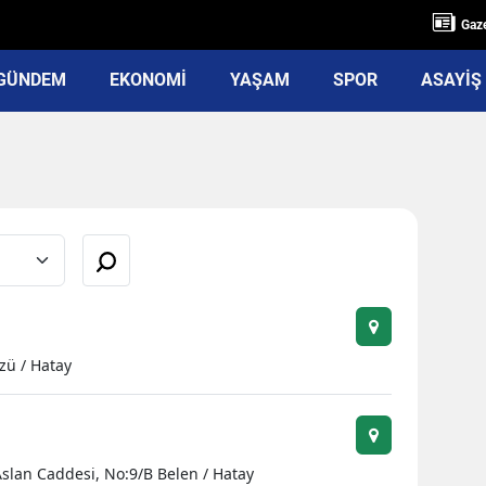
Gaze
GÜNDEM
EKONOMİ
YAŞAM
SPOR
ASAYİŞ
zü / Hatay
slan Caddesi, No:9/B Belen / Hatay