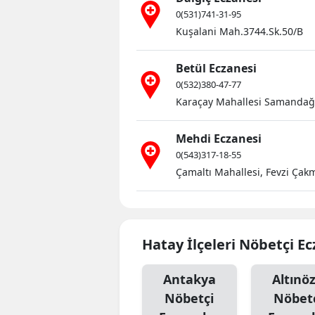
0(531)741-31-95
Kuşalani Mah.3744.Sk.50/B
Betül Eczanesi
0(532)380-47-77
Karaçay Mahallesi Samandağ 
Mehdi Eczanesi
0(543)317-18-55
Çamaltı Mahallesi, Fevzi Çak
Hatay İlçeleri Nöbetçi E
Antakya
Altınö
Nöbetçi
Nöbet