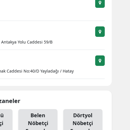
Antakya Yolu Caddesi 59/B
mak Caddesi No:40/D Yayladağı / Hatay
czaneler
zü
Belen
Dörtyol
çi
Nöbetçi
Nöbetçi