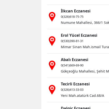
İlkcan Eczanesi
0(326)618-75-75
Numune Mahallesi, 366/1 Sok
Erol Yücel Eczanesi
0(530)390-81-31
Mimar Sinan Mah.ismail Tura
Abalı Eczanesi
0(541)669-69-90
Gökçeoğlu Mahallesi, Şehit 
Tecirli Eczanesi
0(326)413-33-03
Yeni Mah.atatürk Cad.68/A
Dalgiç Eczanesi