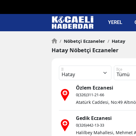
YEREL
/
Nöbetçi Eczaneler
/
Hatay
Hatay Nöbetçi Eczaneler
İl
İlçe
Özlem Eczanesi
0(326)311-21-66
Atatürk Caddesi, No:49 Altınö
Gedik Eczanesi
0(326)442-13-33
Halilbey Mahallesi, Mehmet A